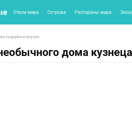
ые
Отели мира
Острова
Рестораны мира
Экск
ва снаружи и внутри
необычного дома кузнец