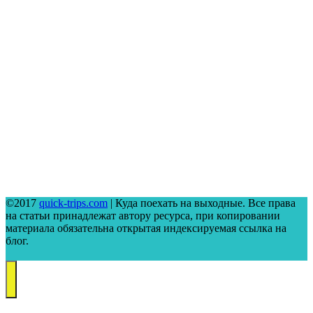
©2017
quick-trips.com
| Куда поехать на выходные. Все права
на статьи принадлежат автору ресурса, при копировании
материала обязательна открытая индексируемая ссылка на
блог.