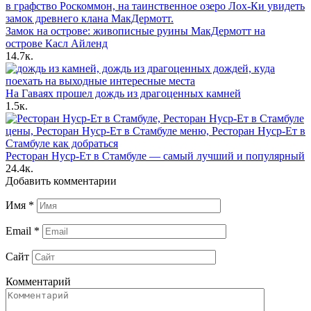
Замок на острове: живописные руины МакДермотт на
острове Касл Айленд
14.7к.
На Гаваях прошел дождь из драгоценных камней
1.5к.
Ресторан Нуср-Ет в Стамбуле — самый лучший и популярный
24.4к.
Добавить комментарии
Имя
*
Email
*
Сайт
Комментарий