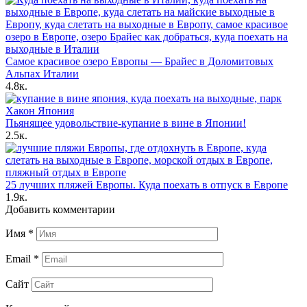
Самое красивое озеро Европы — Брайес в Доломитовых
Альпах Италии
4.8к.
Пьянящее удовольствие-купание в вине в Японии!
2.5к.
25 лучших пляжей Европы. Куда поехать в отпуск в Европе
1.9к.
Добавить комментарии
Имя
*
Email
*
Сайт