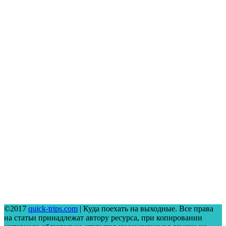
©2017
quick-trips.com
| Куда поехать на выходные. Все права
на статьи принадлежат автору ресурса, при копировании