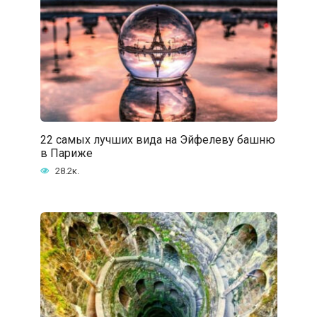
22 самых лучших вида на Эйфелеву башню
в Париже
28.2к.