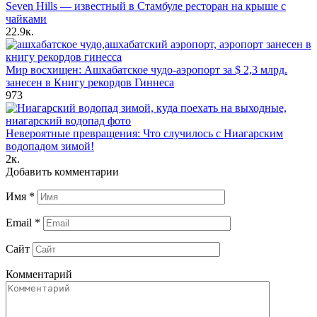
Seven Hills — известный в Стамбуле ресторан на крыше с
чайками
22.9к.
Мир восхищен: Ашхабатское чудо-аэропорт за $ 2,3 млрд.
занесен в Книгу рекордов Гиннеса
973
Невероятные превращения: Что случилось с Ниагарским
водопадом зимой!
2к.
Добавить комментарии
Имя
*
Email
*
Сайт
Комментарий