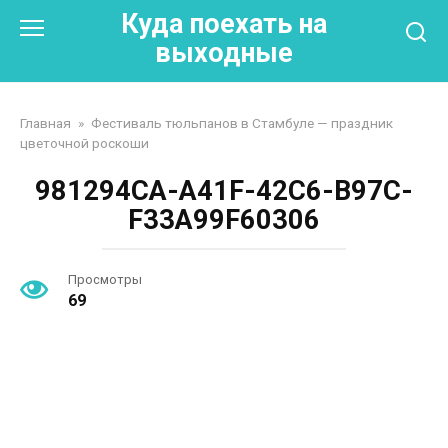
Перейти
Куда поехать на
к
выходные
контенту
Главная
»
Фестиваль тюльпанов в Стамбуле — праздник
цветочной роскоши
981294CA-A41F-42C6-B97C-
F33A99F60306
Просмотры
69