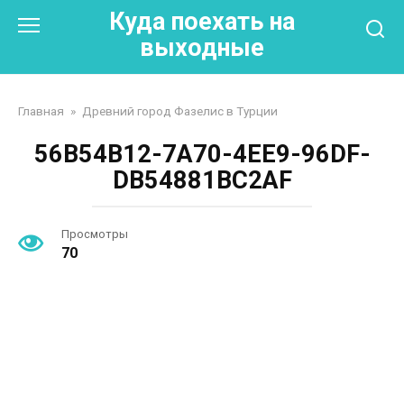
Перейти
Куда поехать на
к
выходные
контенту
Главная
»
Древний город Фазелис в Турции
56B54B12-7A70-4EE9-96DF-
DB54881BC2AF
Просмотры
70