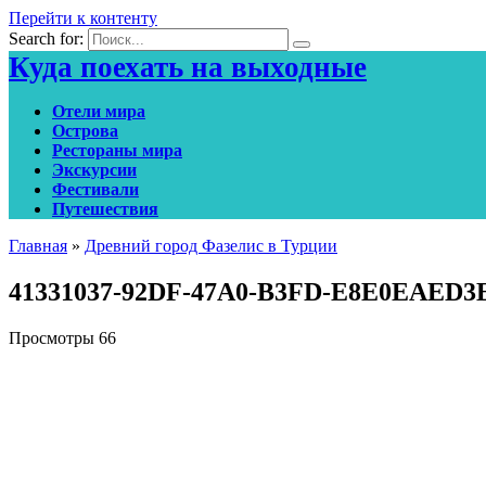
Перейти к контенту
Search for:
Куда поехать на выходные
Отели мира
Острова
Рестораны мира
Экскурсии
Фестивали
Путешествия
Главная
»
Древний город Фазелис в Турции
41331037-92DF-47A0-B3FD-E8E0EAED3
Просмотры
66