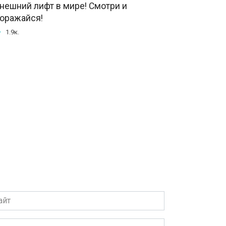
нешний лифт в мире! Смотри и
оражайся!
1.9к.
т