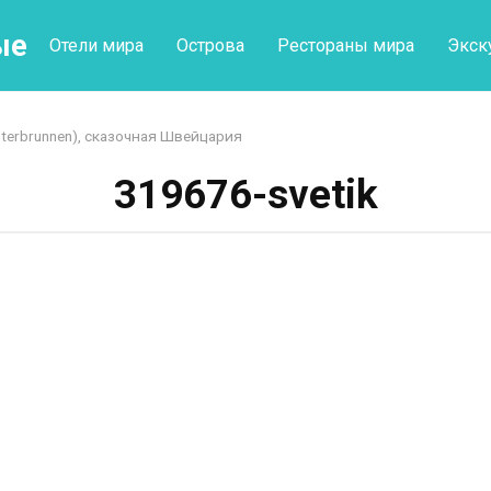
ые
Отели мира
Острова
Рестораны мира
Экск
terbrunnen), сказочная Швейцария
319676-svetik