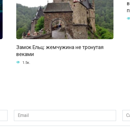
в
п
Замок Ельц: жемчужина не тронутая
веками
1.5к.
Email
Сай
*