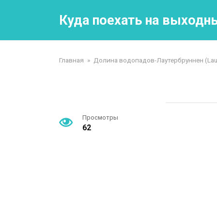
Перейти
к
Куда поехать на выходн
контенту
Главная
»
Долина водопадов-Лаутербруннен (Lau
Просмотры
62