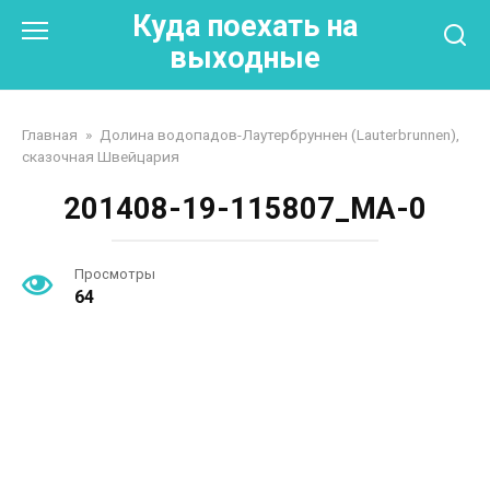
Перейти
Куда поехать на
к
выходные
контенту
Главная
»
Долина водопадов-Лаутербруннен (Lauterbrunnen),
сказочная Швейцария
201408-19-115807_MA-0
Просмотры
64