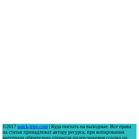
©2017
quick-trips.com
| Куда поехать на выходные. Все права
на статьи принадлежат автору ресурса, при копировании
материала обязательна открытая индексируемая ссылка на