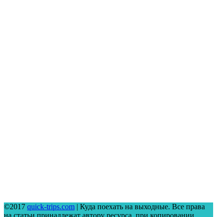
©2017
quick-trips.com
| Куда поехать на выходные. Все права
на статьи принадлежат автору ресурса, при копировании