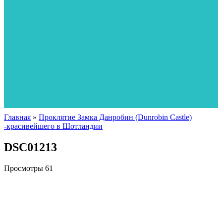
Главная
»
Проклятие Замка Данробин (Dunrobin Castle)
-красивейшего в Шотландии
DSC01213
Просмотры
61