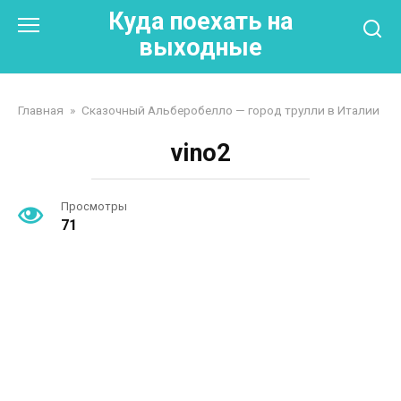
Перейти
Куда поехать на
к
выходные
контенту
Главная
»
Сказочный Альберобелло — город трулли в Италии
vino2
Просмотры
71