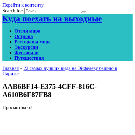
Перейти к контенту
Search for:
Куда поехать на выходные
Отели мира
Острова
Рестораны мира
Экскурсии
Фестивали
Путешествия
Главная
»
22 самых лучших вида на Эйфелеву башню в
Париже
AAB6BF14-E375-4CFF-816C-
A610B6F87FB8
Просмотры
67