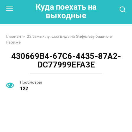
Перейти
Куда поехать на
к
выходные
контенту
Главная
»
22 самых лучших вида на Эйфелеву башню в
Париже
430669B4-67C6-4435-87A2-
DC77999EFA3E
Просмотры
122