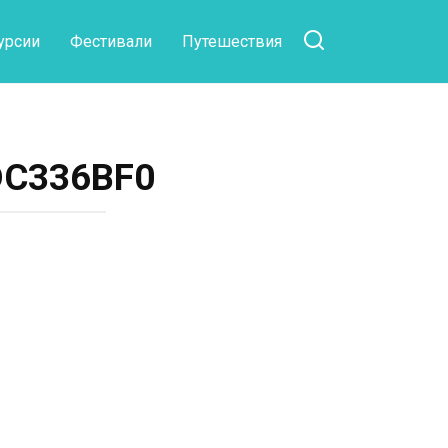
урсии
Фестивали
Путешествия
DC336BF0