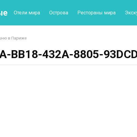
ые
Отели мира
Острова
Рестораны мира
Экск
шню в Париже
A-BB18-432A-8805-93DC