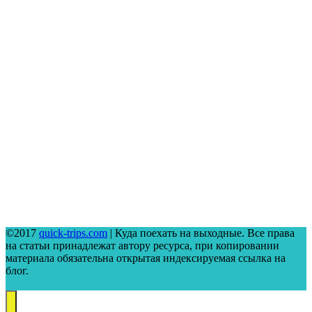
©2017
quick-trips.com
| Куда поехать на выходные. Все права
на статьи принадлежат автору ресурса, при копировании
материала обязательна открытая индексируемая ссылка на
блог.