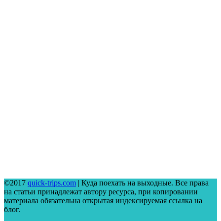
©2017
quick-trips.com
| Куда поехать на выходные. Все права
на статьи принадлежат автору ресурса, при копировании
материала обязательна открытая индексируемая ссылка на
блог.