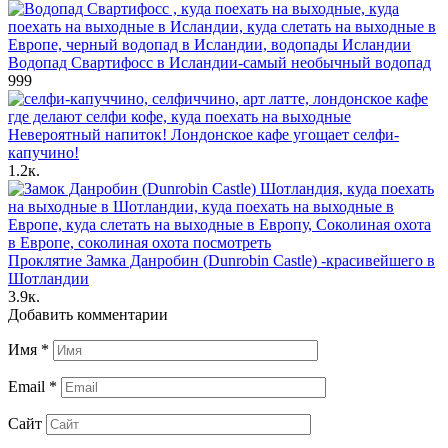
Водопад Свартифосс в Исландии-самый необычный водопад
999
Невероятный напиток! Лондонское кафе угощает селфи-
капучино!
1.2к.
Проклятие Замка Данробин (Dunrobin Castle) -красивейшего в
Шотландии
3.9к.
Добавить комментарии
Имя
*
Email
*
Сайт