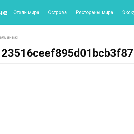
ые
Отели мира
Острова
Рестораны мира
Экск
Мальдивах
123516ceef895d01bcb3f87