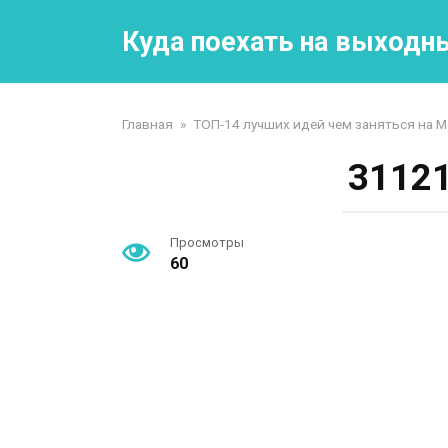
Перейти
к
Куда поехать на выходн
контенту
Главная
»
ТОП-14 лучших идей чем заняться на 
3112
Просмотры
60