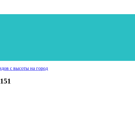
дов с высоты на город
151