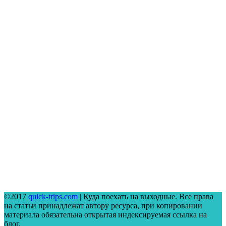
©2017
quick-trips.com
| Куда поехать на выходные. Все права
на статьи принадлежат автору ресурса, при копировании
материала обязательна открытая индексируемая ссылка на
блог.