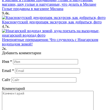
Голые продавцы в магазине Милана
9.4к.
Краснокутский дендропарк экскурсия, как добраться, фото
4.7к.
Невероятные превращения: Что случилось с Ниагарским
водопадом зимой!
2к.
Добавить комментарии
Имя
*
Email
*
Сайт
Комментарий