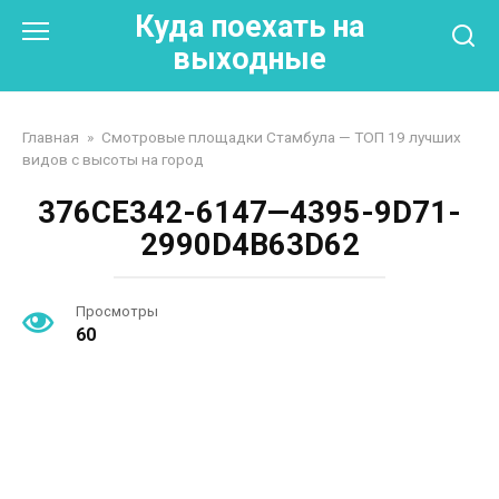
Перейти
Куда поехать на
к
выходные
контенту
Главная
»
Смотровые площадки Стамбула — ТОП 19 лучших
видов с высоты на город
376CE342-6147—4395-9D71-
2990D4B63D62
Просмотры
60