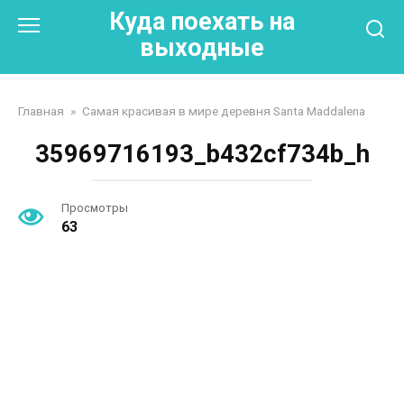
Перейти
Куда поехать на
к
выходные
контенту
Главная
»
Самая красивая в мире деревня Santa Maddalena
35969716193_b432cf734b_h
Просмотры
63