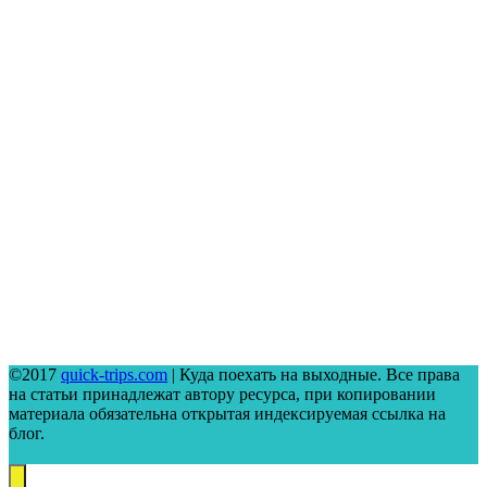
©2017
quick-trips.com
| Куда поехать на выходные. Все права
на статьи принадлежат автору ресурса, при копировании
материала обязательна открытая индексируемая ссылка на
блог.