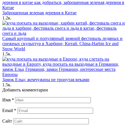
Заброшенная зеленая деревня в Китае
1.2к.
Самый крупный и популярный зимний фестиваль ледяных и
снежных скульптур в Харбине, Китай. China-Harbin Ice and
Snow World
1.5к.
Замок Ельц: жемчужина не тронутая веками
1.5к.
Добавить комментарии
Имя
*
Email
*
Сайт