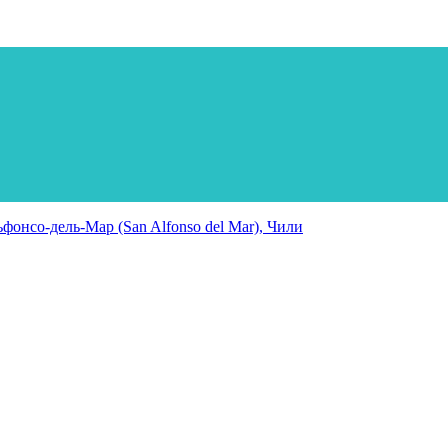
онсо-дель-Мар (San Alfonso del Mar), Чили