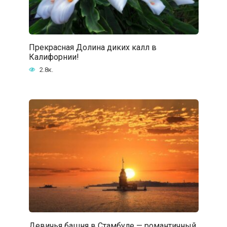
Прекрасная Долина диких калл в
Калифорнии!
2.8к.
Девичья башня в Стамбуле — романтичный