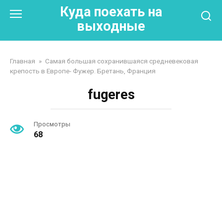
Перейти
Куда поехать на
к
выходные
контенту
Главная
»
Самая большая сохранившаяся средневековая
крепость в Европе- Фужер. Бретань, Франция
fugeres
Просмотры
68