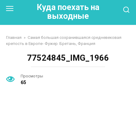
Перейти
Куда поехать на
к
выходные
контенту
Главная
»
Самая большая сохранившаяся средневековая
крепость в Европе- Фужер. Бретань, Франция
77524845_IMG_1966
Просмотры
65