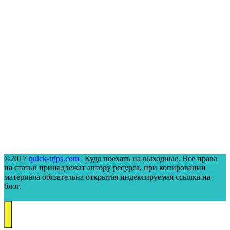
©2017
quick-trips.com
| Куда поехать на выходные. Все права
на статьи принадлежат автору ресурса, при копировании
материала обязательна открытая индексируемая ссылка на
блог.