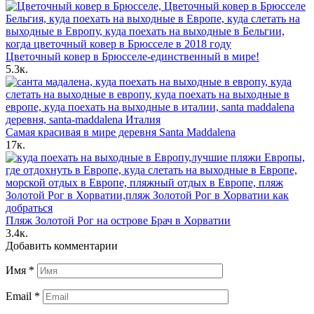
Цветочный ковер в Брюсселе-единственный в мире!
5.3к.
Самая красивая в мире деревня Santa Maddalena
17к.
Пляж Золотой Рог на острове Брач в Хорватии
3.4к.
Добавить комментарии
Имя
*
Email
*