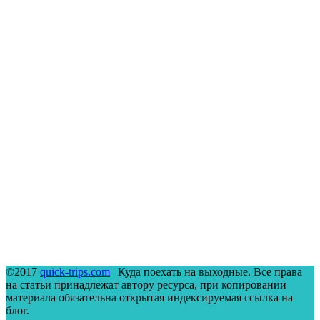
©2017
quick-trips.com
| Куда поехать на выходные. Все права
на статьи принадлежат автору ресурса, при копировании
материала обязательна открытая индексируемая ссылка на
блог.