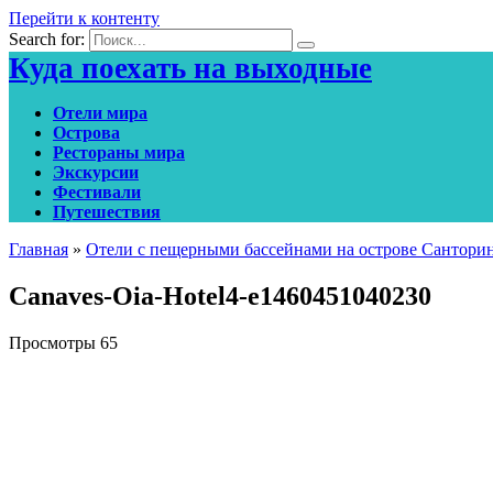
Перейти к контенту
Search for:
Куда поехать на выходные
Отели мира
Острова
Рестораны мира
Экскурсии
Фестивали
Путешествия
Главная
»
Отели с пещерными бассейнами на острове Сантори
Canaves-Oia-Hotel4-e1460451040230
Просмотры
65