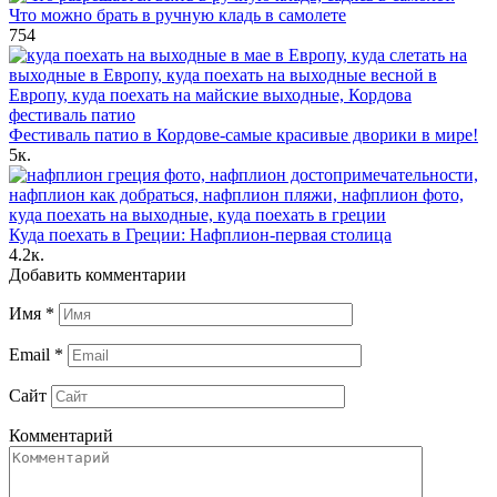
Что можно брать в ручную кладь в самолете
754
Фестиваль патио в Кордове-самые красивые дворики в мире!
5к.
Куда поехать в Греции: Нафплион-первая столица
4.2к.
Добавить комментарии
Имя
*
Email
*
Сайт
Комментарий