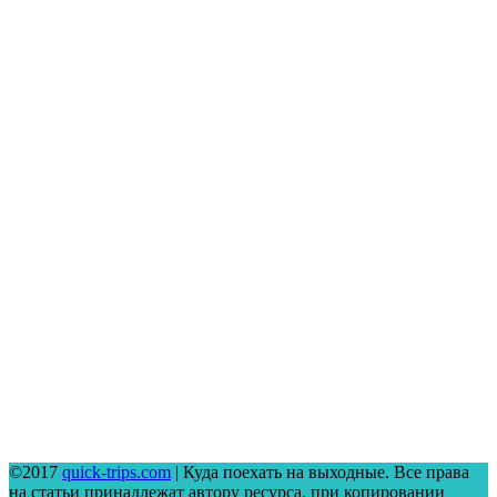
©2017
quick-trips.com
| Куда поехать на выходные. Все права
на статьи принадлежат автору ресурса, при копировании