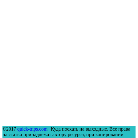
©2017
quick-trips.com
| Куда поехать на выходные. Все права
на статьи принадлежат автору ресурса, при копировании