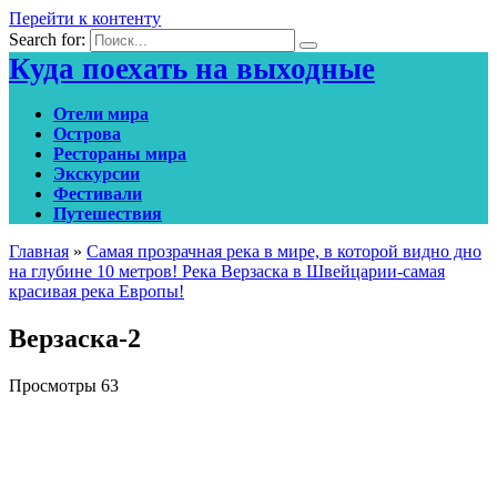
Перейти к контенту
Search for:
Куда поехать на выходные
Отели мира
Острова
Рестораны мира
Экскурсии
Фестивали
Путешествия
Главная
»
Самая прозрачная река в мире, в которой видно дно
на глубине 10 метров! Река Верзаска в Швейцарии-самая
красивая река Европы!
Верзаска-2
Просмотры
63