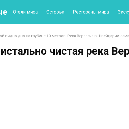
ые
Отели мира
Острова
Рестораны мира
Экск
рой видно дно на глубине 10 метров! Река Верзаска в Швейцарии-сам
истально чистая река Ве