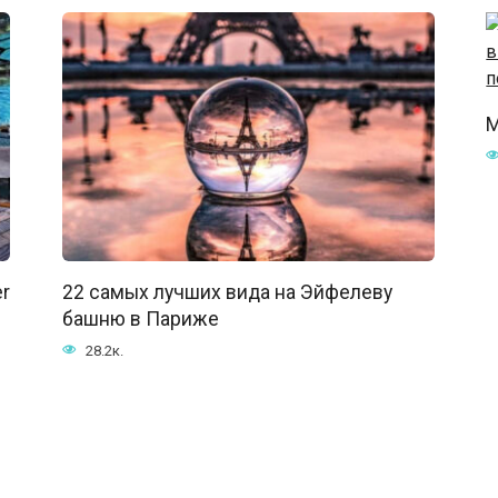
М
r
22 самых лучших вида на Эйфелеву
башню в Париже
28.2к.