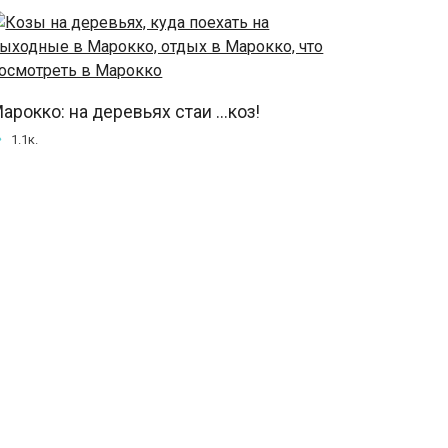
арокко: на деревьях стаи ...коз!
1.1к.