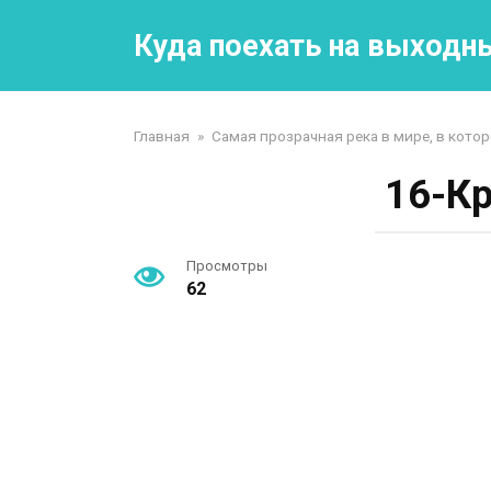
Перейти
к
Куда поехать на выходн
контенту
Главная
»
Самая прозрачная река в мире, в кото
16-Кр
Просмотры
62