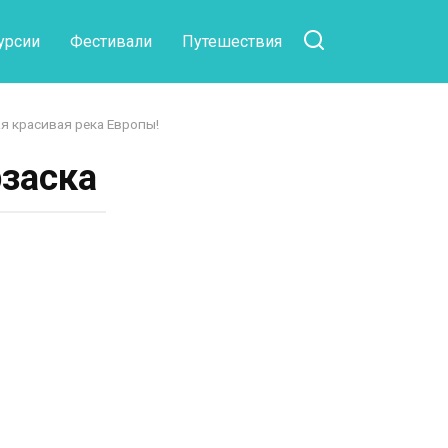
урсии
Фестивали
Путешествия
ая красивая река Европы!
рзаска