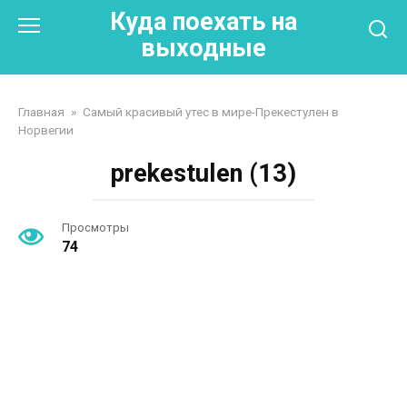
Перейти
Куда поехать на
к
выходные
контенту
Главная
»
Самый красивый утес в мире-Прекестулен в
Норвегии
prekestulen (13)
Просмотры
74