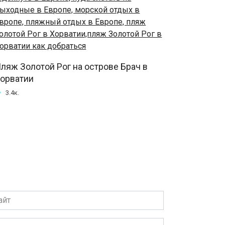
ляж Золотой Рог на острове Брач в
орватии
3.4к.
т