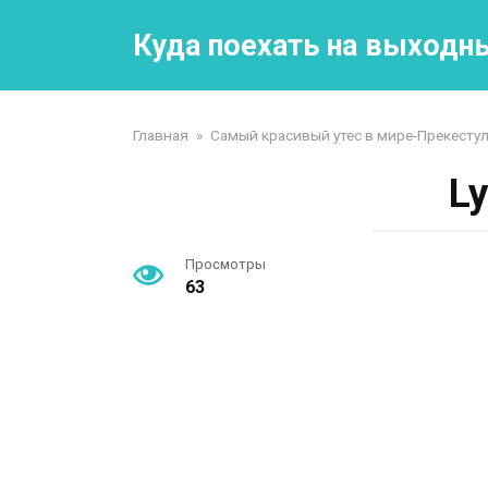
Перейти
к
Куда поехать на выходн
контенту
Главная
»
Самый красивый утес в мире-Прекестул
L
Просмотры
63