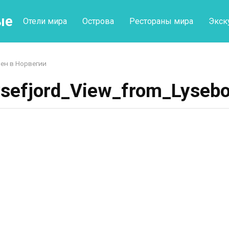
ые
Отели мира
Острова
Рестораны мира
Экск
ен в Норвегии
ysefjord_View_from_Lysebo