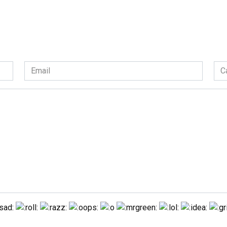
Email
Сай
*