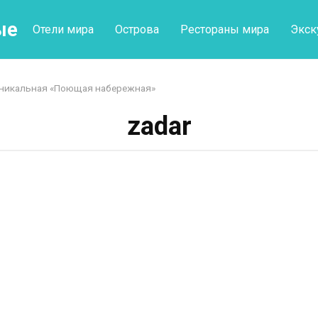
ые
Отели мира
Острова
Рестораны мира
Экск
 уникальная «Поющая набережная»
zadar