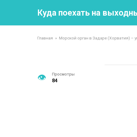
Перейти
к
Куда поехать на выходн
контенту
Главная
»
Морской орган в Задаре (Хорватия) –
Просмотры
84