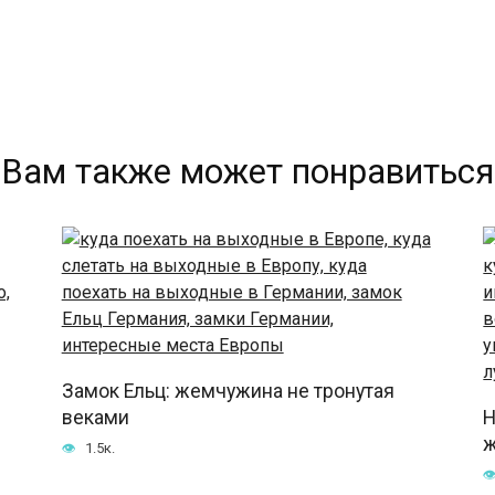
Вам также может понравиться
Замок Ельц: жемчужина не тронутая
веками
Н
ж
1.5к.