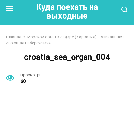
Перейти
Куда поехать на
к
выходные
контенту
Главная
»
Морской орган в Задаре (Хорватия) – уникальная
«Поющая набережная»
croatia_sea_organ_004
Просмотры
60