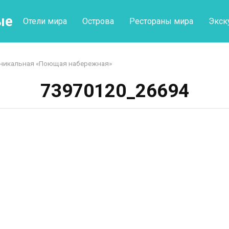
ые
Отели мира
Острова
Рестораны мира
Экск
 уникальная «Поющая набережная»
73970120_26694