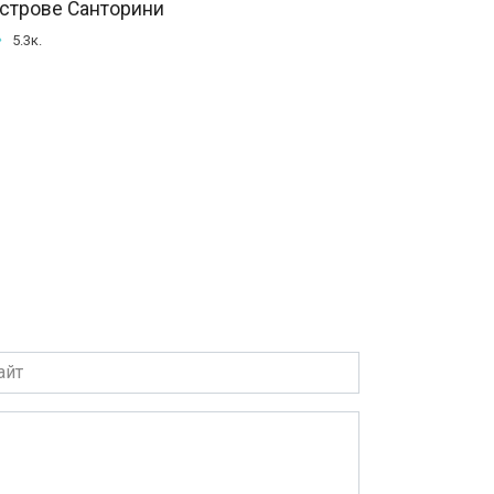
строве Санторини
5.3к.
т