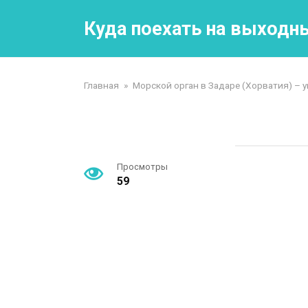
Перейти
к
Куда поехать на выходн
контенту
Главная
»
Морской орган в Задаре (Хорватия) –
Просмотры
59