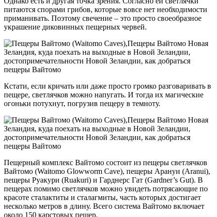
Однако есть и другая точка зрения. Согласно ей светлячки
питаются спорами грибов, которые вовсе нет необходимости
приманивать. Поэтому свечение – это просто своеобразное
украшение диковинных пещерных червей.
Кстати, если кричать или даже просто громко разговаривать в
пещере, светлячков можно напугать. И тогда их магические
огоньки потухнут, погрузив пещеру в темноту.
Пещерный комплекс Вайтомо состоит из пещеры светлячков
Вайтомо (Waitomo Glowworm Cave), пещеры Арануи (Aranui),
пещеры Руакури (Ruakuri) и Гарднерс Гат (Gardner’s Gut). В
пещерах помимо светлячков можно увидеть потрясающие по
красоте сталактиты и сталагмиты, часть которых достигает
несколько метров в длину. Всего система Вайтомо включает
около 150 карстовых пещер.