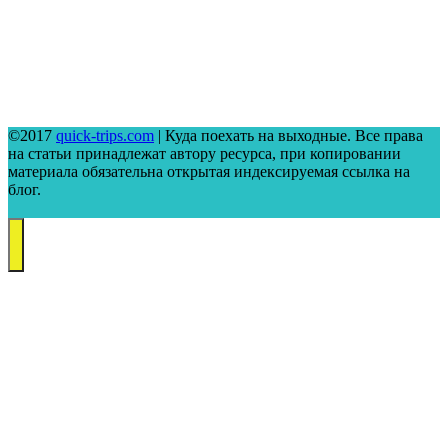
©2017
quick-trips.com
| Куда поехать на выходные. Все права
на статьи принадлежат автору ресурса, при копировании
материала обязательна открытая индексируемая ссылка на
блог.