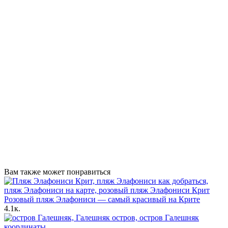
Вам также может понравиться
Розовый пляж Элафониси — самый красивый на Крите
4.1к.