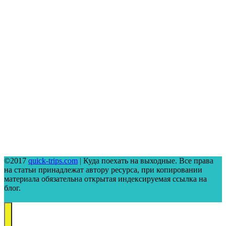
©2017
quick-trips.com
| Куда поехать на выходные. Все права
на статьи принадлежат автору ресурса, при копировании
материала обязательна открытая индексируемая ссылка на
блог.