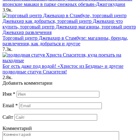
японские макаки в парке снежных обезьян-Джигокудани
3.9к.
Торговый центр Джевахир в Стамбуле: магазины, бренды,
развлечения, как добраться и другое
7.3к.
Бог есть даже под водой! «Христос из Бездны» и другие
подводные статуи Спасителя!
2.8к.
Добавить комментарии
Имя
*
Email
*
Сайт
Комментарий