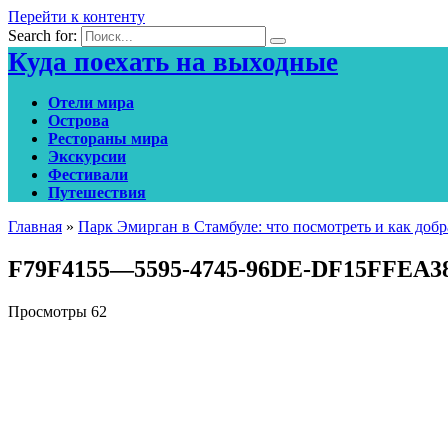
Перейти к контенту
Search for:
Куда поехать на выходные
Отели мира
Острова
Рестораны мира
Экскурсии
Фестивали
Путешествия
Главная
»
Парк Эмирган в Стамбуле: что посмотреть и как добр
F79F4155—5595-4745-96DE-DF15FFEA3
Просмотры
62