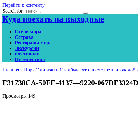
Перейти к контенту
Search for:
Куда поехать на выходные
Отели мира
Острова
Рестораны мира
Экскурсии
Фестивали
Путешествия
Главная
»
Парк Эмирган в Стамбуле: что посмотреть и как добр
F31738CA-50FE-4137—9220-067DF3324D
Просмотры
149