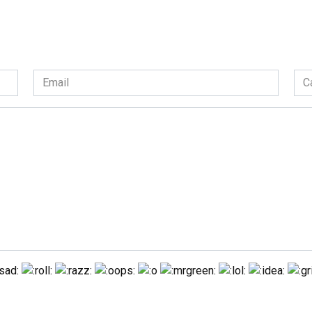
Email
Сай
*