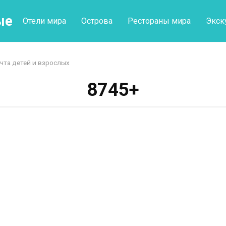
ые
Отели мира
Острова
Рестораны мира
Экск
та детей и взрослых
8745+