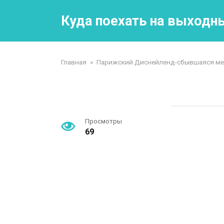
Перейти
к
Куда поехать на выходн
контенту
Главная
»
Парижский Диснейленд-сбывшаяся меч
Просмотры
69