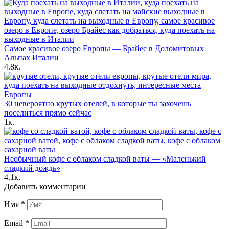
Самое красивое озеро Европы — Брайес в Доломитовых
Альпах Италии
4.8к.
30 невероятно крутых отелей, в которые ты захочешь
поселиться прямо сейчас
1к.
Необычный кофе с облаком сладкой ваты — «Маленький
сладкий дождь»
4.1к.
Добавить комментарии
Имя
*
Email
*