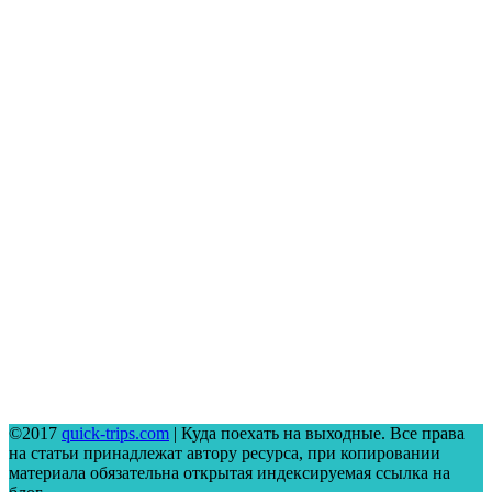
©2017
quick-trips.com
| Куда поехать на выходные. Все права
на статьи принадлежат автору ресурса, при копировании
материала обязательна открытая индексируемая ссылка на