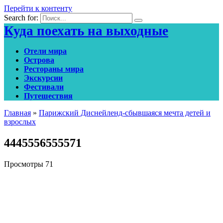
Перейти к контенту
Search for:
Куда поехать на выходные
Отели мира
Острова
Рестораны мира
Экскурсии
Фестивали
Путешествия
Главная
»
Парижский Диснейленд-сбывшаяся мечта детей и
взрослых
4445556555571
Просмотры
71