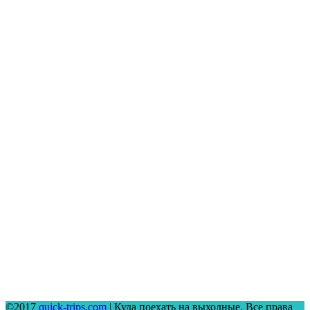
©2017
quick-trips.com
| Куда поехать на выходные. Все права