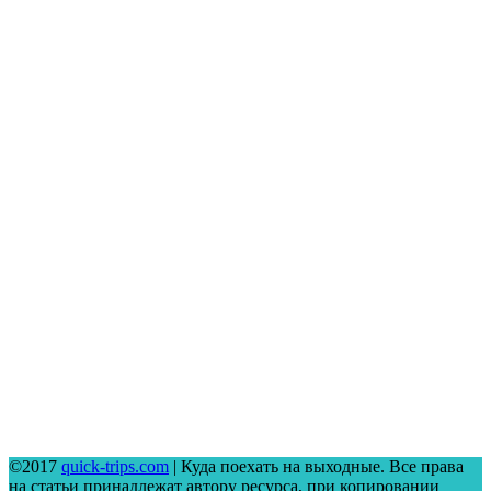
©2017
quick-trips.com
| Куда поехать на выходные. Все права
на статьи принадлежат автору ресурса, при копировании