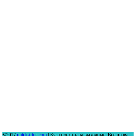
©2017
quick-trips.com
| Куда поехать на выходные. Все права